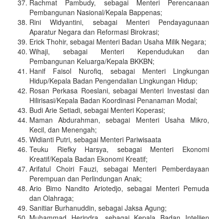
Rachmat Pambudy, sebagai Menteri Perencanaan
Pembangunan Nasional/Kepala Bappenas;
Rini Widyantini, sebagai Menteri Pendayagunaan
Aparatur Negara dan Reformasi Birokrasi;
Erick Thohir, sebagai Menteri Badan Usaha Milik Negara;
Wihaji, sebagai Menteri Kependudukan dan
Pembangunan Keluarga/Kepala BKKBN;
Hanif Faisol Nurofiq, sebagai Menteri Lingkungan
Hidup/Kepala Badan Pengendalian Lingkungan Hidup;
Rosan Perkasa Roeslani, sebagai Menteri Investasi dan
Hilirisasi/Kepala Badan Koordinasi Penanaman Modal;
Budi Arie Setiadi, sebagai Menteri Koperasi;
Maman Abdurahman, sebagai Menteri Usaha Mikro,
Kecil, dan Menengah;
Widianti Putri, sebagai Menteri Pariwisaata
Teuku Riefky Harsya, sebagai Menteri Ekonomi
Kreatif/Kepala Badan Ekonomi Kreatif;
Arifatul Choiri Fauzi, sebagai Menteri Pemberdayaan
Perempuan dan Perlindungan Anak;
Ario Bimo Nandito Ariotedjo, sebagai Menteri Pemuda
dan Olahraga;
Sanitiar Burhanuddin, sebagai Jaksa Agung;
Muhammad Herindra, sebagai Kepala Badan Intelijen