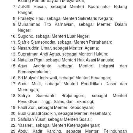
Bidang Pemberdayaan Masyarakat;
Zulkifli Hasan, sebagai Menteri Koordinator Bidang
Pangan;
Prasetyo Hadi, sebagai Menteri Sekretaris Negara;
Muhammad Tito Karnavian, sebagai Menteri Dalam
Negeri;
Sugiono, sebagai Menteri Luar Negeri;
Sjafrie Sjamsoeddin, sebagai Menteri Pertahanan;
Nasaruddin Umar, sebagai Menteri Agama;
Supratman Andi Agtas, sebagai Menteri Hukum;
Natalius Pigai, sebagai Menteri Hak Asasi Manusia;
Agus Andrianto, sebagai Menteri Imigrasi dan
Pemasyarakatan;
Sri Mulyani Indrawati, sebagai Menteri Keuangan;
Abdul Mu’ti, sebagai Menteri Pendidikan Dasar dan
Menengah;
Satryo Soemantri Brojonegoro, sebagai Menteri
Pendidikan Tinggi, Sains, dan Teknologi;
Fadli Zon, sebagai Menteri Kebudayaan;
Budi Gunadi Sadikin, sebagai Menteri Kesehatan;
Saifullah Yusuf, sebagai Menteri Sosial;
Yassierli, sebagai Menteri Ketenagakerjaan;
Abdul Kadir Karding, sebagai Menteri Pelindungan